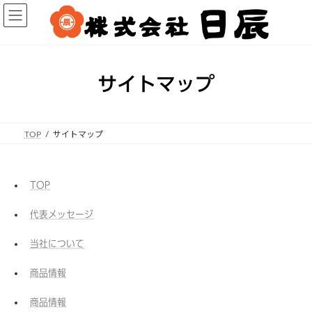
コ
ナ
ン
ビ
テ
ゲ
ン
ー
ツ
シ
サイトマップ
へ
ョ
ス
ン
キ
に
ッ
移
TOP
サイトマップ
プ
動
TOP
代表メッセージ
当社について
商品情報
商品情報