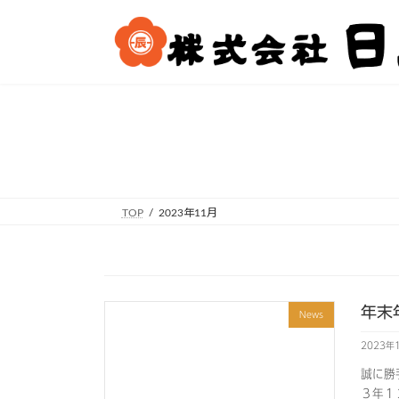
コ
ナ
ン
ビ
テ
ゲ
ン
ー
ツ
シ
へ
ョ
ス
ン
キ
に
ッ
移
プ
動
TOP
2023年11月
年末
News
2023年
誠に勝
３年１